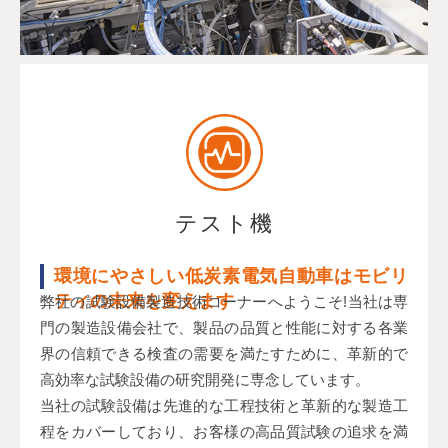
テスト機
環境にやさしい低炭素電気自動車はモビリ
ティの未来を変えます
弊社の試験設備製造技術コーナーへようこそ!当社は専
門の製造設備会社で、製品の品質と性能に対する各業
界の信頼できる検査の需要を満たすために、革新的で
高効率な試験設備の研究開発に専念しています。
当社の試験設備は先進的な工程技術と革新的な製造工
程をカバーしており、お客様の高品質試験の追求を満